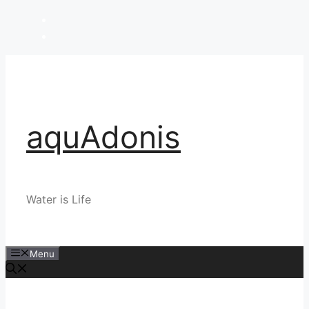
Skip
to
content
aquAdonis
Water is Life
Menu