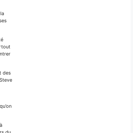
la
ses
té
rtout
ntrer
t des
 Steve
 qu’on
 à
rs du