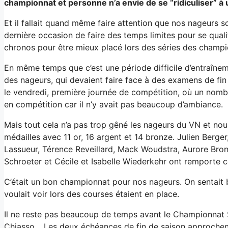
championnat et personne n’a envie de se “ridiculiser” à
Et il fallait quand même faire attention que nos nageurs s
dernière occasion de faire des temps limites pour se qual
chronos pour être mieux placé lors des séries des champi
En même temps que c’est une période difficile d’entraînemen
des nageurs, qui devaient faire face à des examens de fin
le vendredi, première journée de compétition, où un nombre d
en compétition car il n’y avait pas beaucoup d’ambiance.
Mais tout cela n’a pas trop gêné les nageurs du VN et n
médailles avec 11 or, 16 argent et 14 bronze. Julien Berge
Lassueur, Térence Reveillard, Mack Woudstra, Aurore Bron
Schroeter et Cécile et Isabelle Wiederkehr ont remporte c
C’était un bon championnat pour nos nageurs. On sentait 
voulait voir lors des courses étaient en place.
Il ne reste pas beaucoup de temps avant le Championnat 
Chiasso… Les deux échéances de fin de saison approchent 