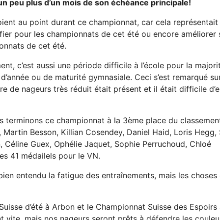
 un peu plus d’un mois de son échéance principale!
oient au point durant ce championnat, car cela représentait 
ifier pour les championnats de cet été ou encore améliorer 
onnats de cet été.
t, c’est aussi une période difficile à l’école pour la majori
 d’année ou de maturité gymnasiale. Ceci s’est remarqué su
e nageurs très réduit était présent et il était difficile d’e
ous terminons ce championnat à la 3ème place du classemen
r, Martin Besson, Killian Cosendey, Daniel Haid, Loris Hegg,
, Céline Guex, Ophélie Jaquet, Sophie Perruchoud, Chloé
es 41 médailels pour le VN.
bien entendu la fatigue des entraînements, mais les choses
Suisse d’été à Arbon et le Championnat Suisse des Espoirs
vite, mais nos nageurs seront prêts à défendre les couleu