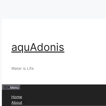
Skip
to
content
aquAdonis
Water is Life
Menu
Home
About