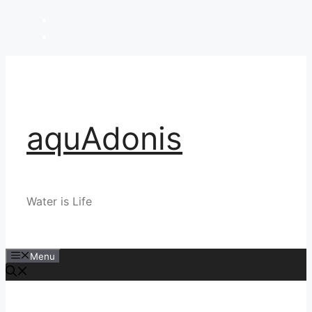
Skip
to
content
aquAdonis
Water is Life
Menu