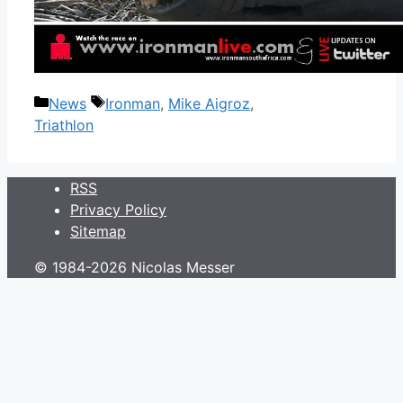
Categories
Tags
News
Ironman
,
Mike Aigroz
,
Triathlon
RSS
Privacy Policy
Sitemap
© 1984-2026 Nicolas Messer