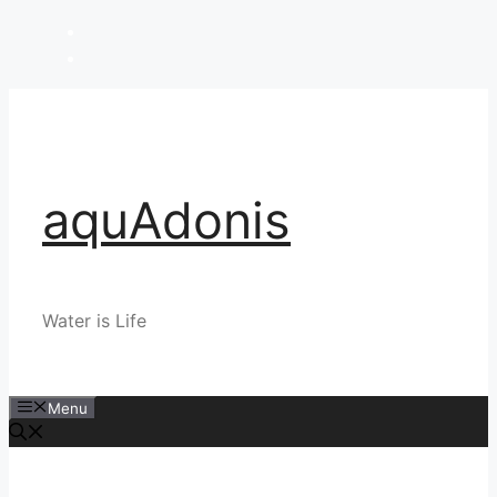
Skip
to
content
aquAdonis
Water is Life
Menu