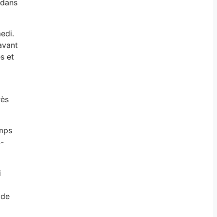
 dans
edi.
avant
s et
rès
emps
4-
i
 de