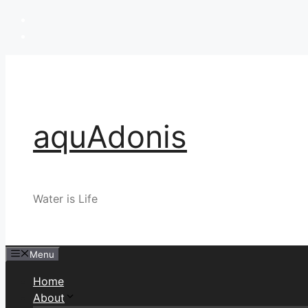
Skip
to
content
aquAdonis
Water is Life
Menu
Home
About