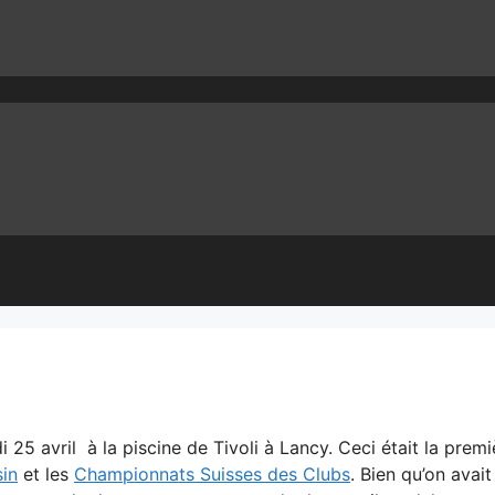
25 avril à la piscine de Tivoli à Lancy. Ceci était la premi
in
et les
Championnats Suisses des Clubs
. Bien qu’on avait 