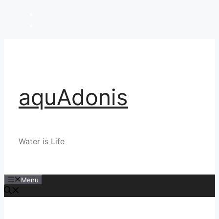
Skip
to
content
aquAdonis
Water is Life
Menu