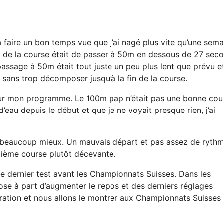
 a faire un bon temps vue que j’ai nagé plus vite qu’une sem
t de la course était de passer à 50m en dessous de 27 sec
ssage à 50m était tout juste un peu plus lent que prévu et
e sans trop décomposer jusqu’à la fin de la course.
 sur mon programme. Le 100m pap n’était pas une bonne cou
’eau depuis le début et que je ne voyait presque rien, j’ai
lé beaucoup mieux. Un mauvais départ et pas assez de ryth
uxième course plutôt décevante.
e dernier test avant les Championnats Suisses. Dans les
ose à part d’augmenter le repos et des derniers réglages
aration et nous allons le montrer aux Championnats Suisses