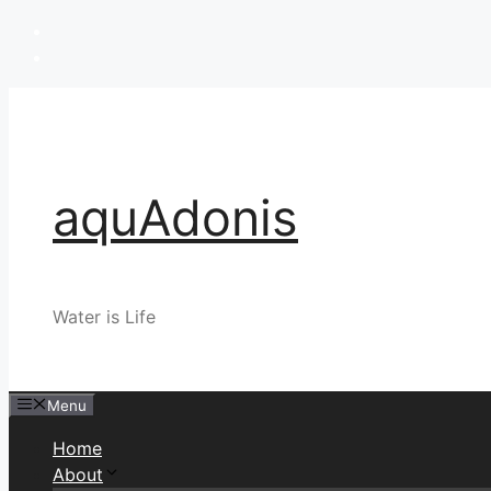
Skip
to
content
aquAdonis
Water is Life
Menu
Home
About