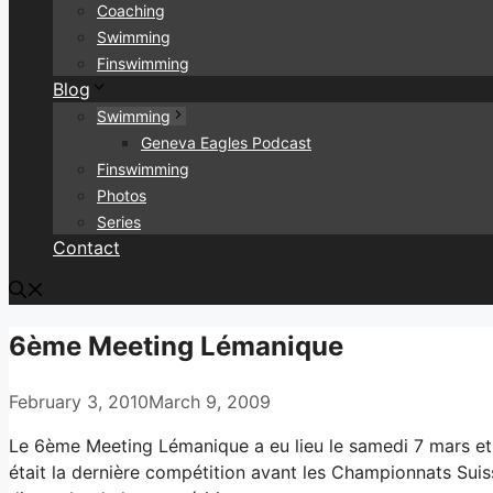
Coaching
Swimming
Finswimming
Blog
Swimming
Geneva Eagles Podcast
Finswimming
Photos
Series
Contact
6ème Meeting Lémanique
February 3, 2010
March 9, 2009
Le 6ème Meeting Lémanique a eu lieu le samedi 7 mars et 
était la dernière compétition avant les Championnats Suiss